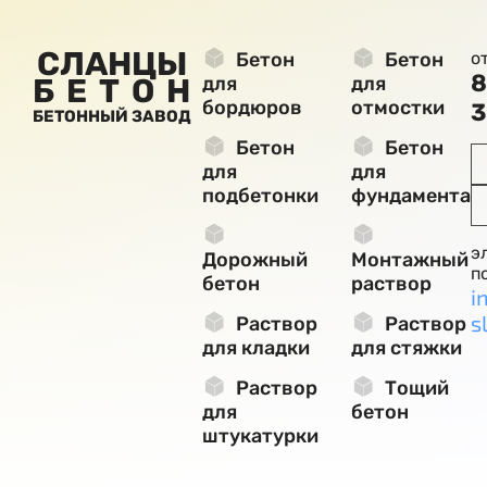
СЛАНЦЫ
Бетон
Бетон
о
8
БЕТОН
для
для
бордюров
отмостки
3
БЕТОННЫЙ ЗАВОД
Бетон
Бетон
для
для
подбетонки
фундамента
э
Дорожный
Монтажный
п
бетон
раствор
i
s
Раствор
Раствор
для кладки
для стяжки
Раствор
Тощий
для
бетон
штукатурки