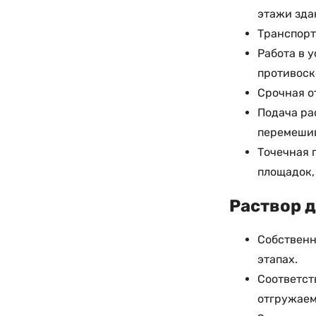
этажи зда
Транспорт
Работа в 
противоск
Срочная о
Подача ра
перемешив
Точечная 
площадок,
Раствор д
Собственн
этапах.
Соответст
отгружаем