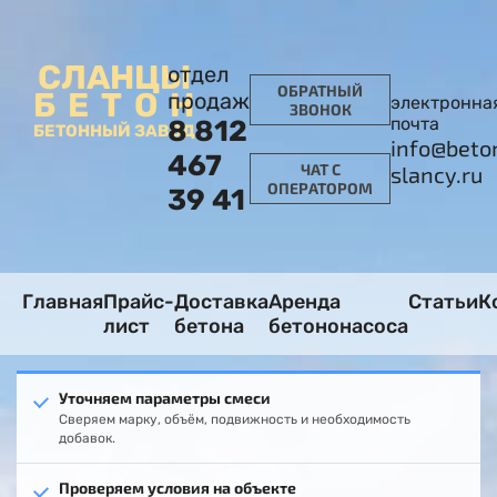
СЛАНЦЫ
отдел
ОБРАТНЫЙ
БЕТОН
продаж
электронна
ЗВОНОК
почта
8 812
БЕТОННЫЙ ЗАВОД
info@beto
467
ЧАТ С
slancy.ru
ОПЕРАТОРОМ
39 41
Главная
Прайс-
Доставка
Аренда
Статьи
К
лист
бетона
бетононасоса
Уточняем параметры смеси
Сверяем марку, объём, подвижность и необходимость
добавок.
Проверяем условия на объекте