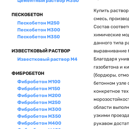
Цементный раствор М350
Купить раствор
ПЕСКОБЕТОН
смесь, произво
Пескобетон М250
Состав соответ
Пескобетон М300
химические мо
Пескобетон М350
данного типа р
выравнивание б
ИЗВЕСТКОВЫЙ РАСТВОР
Благодаря унив
Известковый раствор М4
газобетона и к
ФИБРОБЕТОН
(бордюры, отмо
Фибробетон М100
бетонном узле 
Фибробетон М150
конкретное тех
Фибробетон М200
морозостойкост
Фибробетон М250
области выполн
Фибробетон М300
узкими проезда
Фибробетон М350
Фибробетон М400
рукавом достат