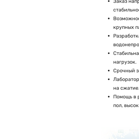
Заказ нап
стабильно
Возможнос
крупных п
Разработк
водонепро
Стабильна
нагрузок.
Срочный з
Лаборатор
на сжатие
Помощь в 
пол, высо