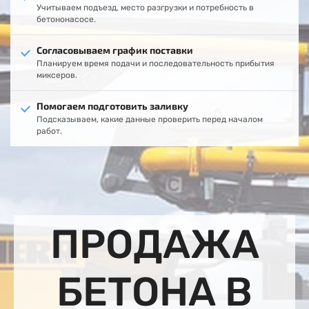
Учитываем подъезд, место разгрузки и потребность в
бетононасосе.
Согласовываем график поставки
Планируем время подачи и последовательность прибытия
миксеров.
Помогаем подготовить заливку
Подсказываем, какие данные проверить перед началом
работ.
ПРОДАЖА
БЕТОНА В