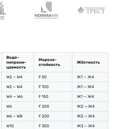
Водо-
Морозо-
непрони-
Жёсткость
стойкость
цаемость
W2 — W4
F 50
Ж1 — Ж4
W2 — W4
F 100
Ж1 — Ж4
W4 — W6
F 150
Ж1 — Ж4
W6
F 200
Ж2 — Ж4
W6 — W8
F 200
Ж2 — Ж4
W10
F 300
Ж3 — Ж4