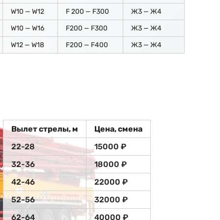
W10 — W12
F 200 — F300
Ж3 — Ж4
W10 — W16
F200 — F300
Ж3 — Ж4
W12 — W18
F200 — F400
Ж3 — Ж4
Вылет стрелы, м
Цена, смена
22-28
15000 ₽
32-36
18000 ₽
42-46
22000 ₽
52-56
32000 ₽
62-64
40000 ₽