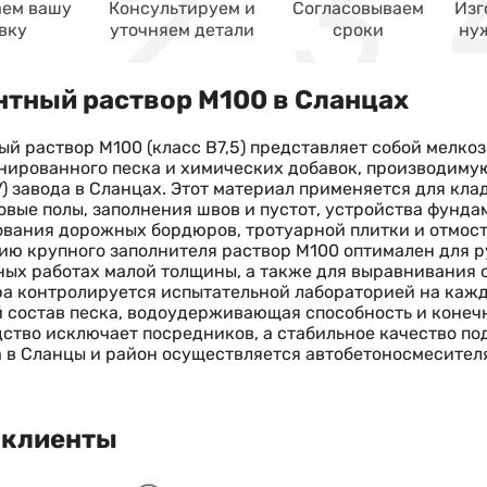
ем вашу
Консультируем и
Согласовываем
Изг
вку
уточняем детали
сроки
ну
тный раствор М100 в Сланцах
й раствор М100 (класс В7,5) представляет собой мелко
ированного песка и химических добавок, производимую
У) завода в Сланцах. Этот материал применяется для кла
овые полы, заполнения швов и пустот, устройства фунда
вания дорожных бордюров, тротуарной плитки и отмост
ию крупного заполнителя раствор М100 оптимален для 
ых работах малой толщины, а также для выравнивания 
а контролируется испытательной лабораторией на каждо
 состав песка, водоудерживающая способность и конеч
ство исключает посредников, а стабильное качество п
 в Сланцы и район осуществляется автобетоносмесителя
 клиенты