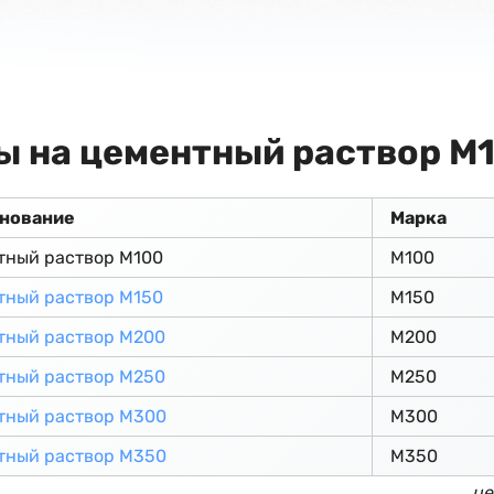
ы на цементный раствор М
нование
Марка
тный раствор М100
М100
тный раствор М150
М150
тный раствор М200
М200
тный раствор М250
М250
тный раствор М300
М300
тный раствор М350
М350
це