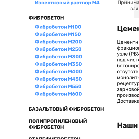
Принима
Известковый раствор М4
зая
ФИБРОБЕТОН
Фибробетон М100
Цемен
Фибробетон М150
Фибробетон М200
Цементны
фракцион
Фибробетон М250
узле (РБ
Фибробетон М300
под чист
Фибробетон М350
бетониро
отсутств
Фибробетон М400
монолитн
Фибробетон М450
рецептур
Фибробетон М550
зерновой
Фибробетон М600
производ
Доставка
БАЗАЛЬТОВЫЙ ФИБРОБЕТОН
ПОЛИПРОПИЛЕНОВЫЙ
Наши
ФИБРОБЕТОН