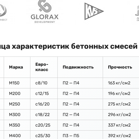
ца характеристик бетонных смесей
Евро-
Марка
Подвижность
Прочность
класс
М150
c8/10
П2 — П4
163 кг/см2
М200
с12/15
П2 — П4
196 кг/см2
М250
с16/20
П2 — П4
275 кг/см2
М300
с18/22
П2 — П4
296 кг/см2
М350
с20/25
П2 — П4
337 кг/см2
М400
с25/30
П3 — П5
392 кг/см2