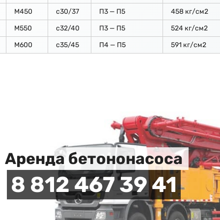
М450
с30/37
П3 — П5
458 кг/см2
М550
с32/40
П3 — П5
524 кг/см2
М600
с35/45
П4 — П5
591 кг/см2
Аренда бетононасоса
8 812 467 39 41